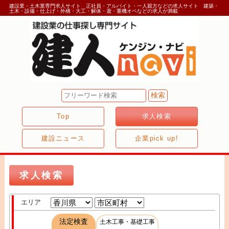
建設業・土木業専門求人サイト 正社員・アルバイト・一人親方などの求人サイト 建築・
土木・設備・仕上げ・外構・大工・解体・鳶・重機オペなどの求人が満載
Top
求人検索
建設ニュース
企業pick up!
求人検索
エリア
法定検査
土木工事・基礎工事