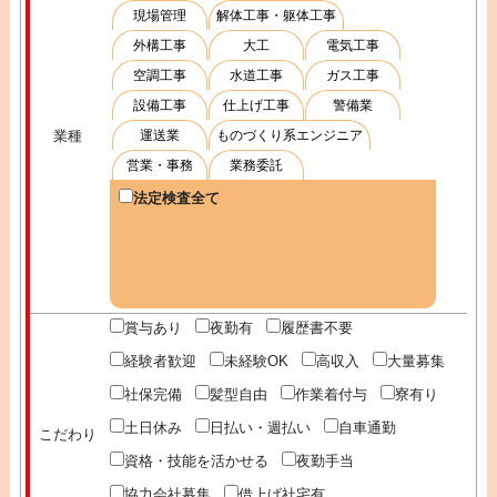
現場管理
解体工事・躯体工事
外構工事
大工
電気工事
空調工事
水道工事
ガス工事
設備工事
仕上げ工事
警備業
業種
運送業
ものづくり系エンジニア
営業・事務
業務委託
法定検査全て
賞与あり
夜勤有
履歴書不要
経験者歓迎
未経験OK
高収入
大量募集
社保完備
髪型自由
作業着付与
寮有り
土日休み
日払い・週払い
自車通勤
こだわり
資格・技能を活かせる
夜勤手当
協力会社募集
借上げ社宅有