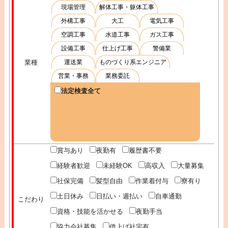
現場管理
解体工事・躯体工事
外構工事
大工
電気工事
空調工事
水道工事
ガス工事
設備工事
仕上げ工事
警備業
業種
運送業
ものづくり系エンジニア
営業・事務
業務委託
法定検査全て
賞与あり
夜勤有
履歴書不要
経験者歓迎
未経験OK
高収入
大量募集
社保完備
髪型自由
作業着付与
寮有り
土日休み
日払い・週払い
自車通勤
こだわり
資格・技能を活かせる
夜勤手当
協力会社募集
借上げ社宅有