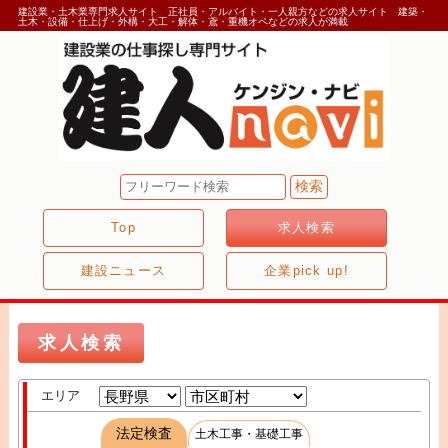
建設業・土木業専門求人サイト 正社員・アルバイト・一人親方などの求人サイト 建築・
土木・設備・仕上げ・外構・大工・解体・鳶・重機オペなどの求人が満載
Top
求人検索
建設ニュース
企業pick up!
求人検索
エリア
法定検査
土木工事・基礎工事