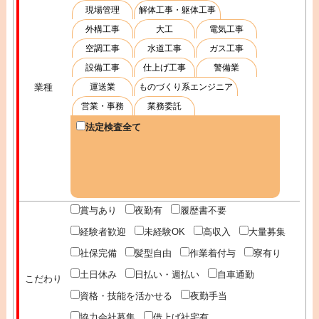
現場管理
解体工事・躯体工事
外構工事
大工
電気工事
空調工事
水道工事
ガス工事
設備工事
仕上げ工事
警備業
業種
運送業
ものづくり系エンジニア
営業・事務
業務委託
法定検査全て
賞与あり
夜勤有
履歴書不要
経験者歓迎
未経験OK
高収入
大量募集
社保完備
髪型自由
作業着付与
寮有り
土日休み
日払い・週払い
自車通勤
こだわり
資格・技能を活かせる
夜勤手当
協力会社募集
借上げ社宅有