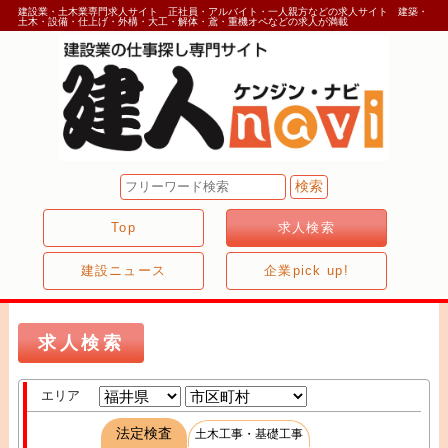
建設業・土木業専門求人サイト 正社員・アルバイト・一人親方などの求人サイト 建築・
土木・設備・仕上げ・外構・大工・解体・鳶・重機オペなどの求人が満載
Top
求人検索
建設ニュース
企業pick up!
求人検索
エリア
法定検査
土木工事・基礎工事