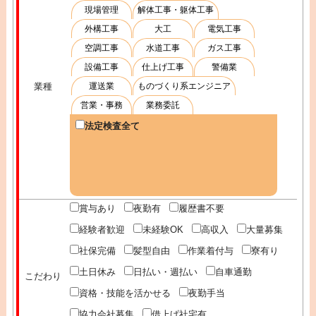
現場管理
解体工事・躯体工事
外構工事
大工
電気工事
空調工事
水道工事
ガス工事
設備工事
仕上げ工事
警備業
業種
運送業
ものづくり系エンジニア
営業・事務
業務委託
法定検査全て
賞与あり
夜勤有
履歴書不要
経験者歓迎
未経験OK
高収入
大量募集
社保完備
髪型自由
作業着付与
寮有り
土日休み
日払い・週払い
自車通勤
こだわり
資格・技能を活かせる
夜勤手当
協力会社募集
借上げ社宅有