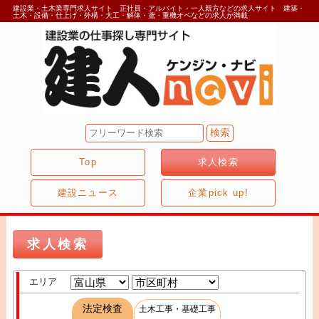
建設業・土木業専門求人サイト 正社員・アルバイト・一人親方などの求人サイト 建築・
土木・設備・仕上げ・外構・大工・解体・鳶・重機オペなどの求人が満載
Top
求人検索
建設ニュース
企業pick up!
求人検索
エリア
法定検査
土木工事・基礎工事