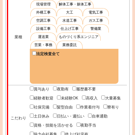
現場管理
解体工事・躯体工事
外構工事
大工
電気工事
空調工事
水道工事
ガス工事
設備工事
仕上げ工事
警備業
業種
運送業
ものづくり系エンジニア
営業・事務
業務委託
法定検査全て
賞与あり
夜勤有
履歴書不要
経験者歓迎
未経験OK
高収入
大量募集
社保完備
髪型自由
作業着付与
寮有り
土日休み
日払い・週払い
自車通勤
こだわり
資格・技能を活かせる
夜勤手当
協力会社募集
借上げ社宅有