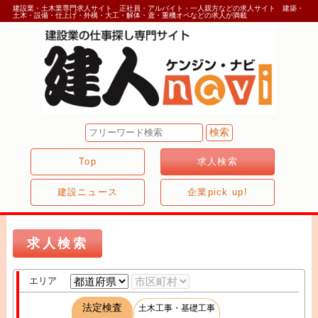
建設業・土木業専門求人サイト 正社員・アルバイト・一人親方などの求人サイト 建築・
土木・設備・仕上げ・外構・大工・解体・鳶・重機オペなどの求人が満載
Top
求人検索
建設ニュース
企業pick up!
求人検索
エリア
法定検査
土木工事・基礎工事