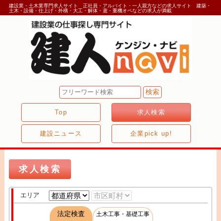
建設業・土木業専門求人サイト 正社員・アルバイト・一人親方などの求人サイト 建築・
土木・設備・仕上げ・外構・大工・解体・鳶・重機オペなどの求人が満載
Top
求人検索
建設ニュース
企業pick up!
求人検索
エリア
法定検査
土木工事・基礎工事