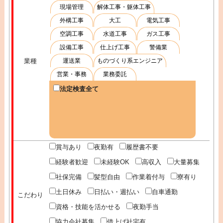
現場管理
解体工事・躯体工事
外構工事
大工
電気工事
空調工事
水道工事
ガス工事
設備工事
仕上げ工事
警備業
業種
運送業
ものづくり系エンジニア
営業・事務
業務委託
法定検査全て
賞与あり
夜勤有
履歴書不要
経験者歓迎
未経験OK
高収入
大量募集
社保完備
髪型自由
作業着付与
寮有り
土日休み
日払い・週払い
自車通勤
こだわり
資格・技能を活かせる
夜勤手当
協力会社募集
借上げ社宅有