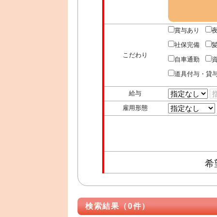
賞与あり
社保完備
こだわり
自車通勤
道具付与・貸
給与
雇用形態
希
検索結果（0件）