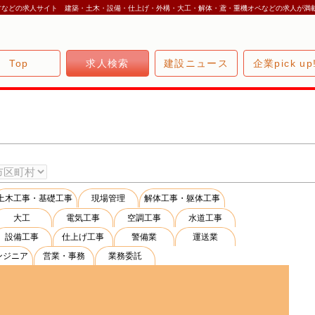
方などの求人サイト 建築・土木・設備・仕上げ・外構・大工・解体・鳶・重機オペなどの求人が満
Top
求人検索
建設ニュース
企業pick up
土木工事・基礎工事
現場管理
解体工事・躯体工事
大工
電気工事
空調工事
水道工事
設備工事
仕上げ工事
警備業
運送業
ンジニア
営業・事務
業務委託