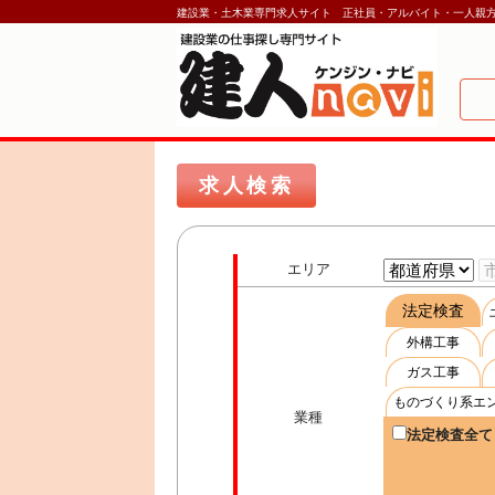
建設業・土木業専門求人サイト 正社員・アルバイト・一人親
求人検索
エリア
法定検査
外構工事
ガス工事
ものづくり系エ
業種
法定検査全て