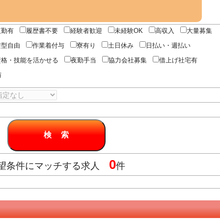
夜勤有
履歴書不要
経験者歓迎
未経験OK
高収入
大量募集
髪型自由
作業着付与
寮有り
土日休み
日払い・週払い
資格・技能を活かせる
夜勤手当
協力会社募集
借上げ社宅有
与
0
望条件にマッチする求人
件