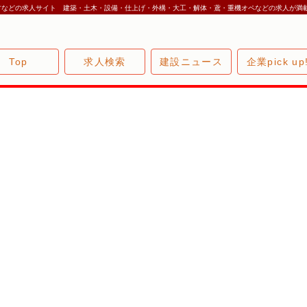
方などの求人サイト 建築・土木・設備・仕上げ・外構・大工・解体・鳶・重機オペなどの求人が満
Top
求人検索
建設ニュース
企業pick up